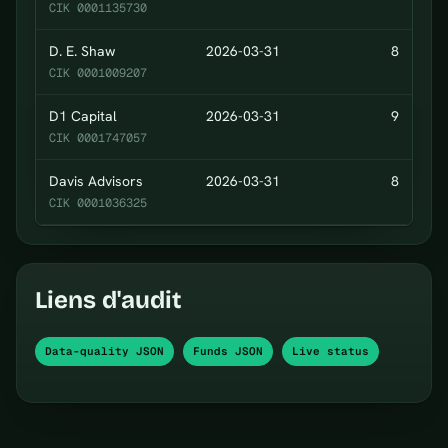
CIK 0001135730
D. E. Shaw
2026-03-31
8
CIK 0001009207
D1 Capital
2026-03-31
9
CIK 0001747057
Davis Advisors
2026-03-31
8
CIK 0001036325
Liens d'audit
Data-quality JSON
Funds JSON
Live status