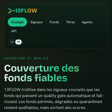
13
FL
OW
Cockpit
Signaux
Fonds
Titres
Agents
API
EN
FR
COUVERTURE ET QUALITÉ
Couverture des
fonds fiables
13FLOW n'utilise dans les signaux courants que les
fonds qui passent un quality gate automatique et fail-
closed. Les fonds périmés, dégradés ou quarantined
restent auditables, mais sortent des scores.