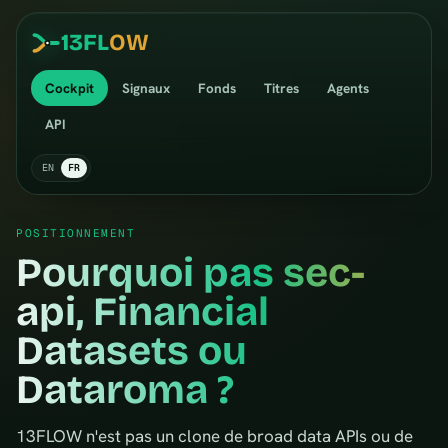
13
FL
OW
Cockpit
Signaux
Fonds
Titres
Agents
API
EN
FR
POSITIONNEMENT
Pourquoi pas sec-
api, Financial
Datasets ou
Dataroma ?
13FLOW n'est pas un clone de broad data APIs ou de