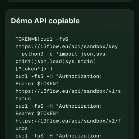
Démo API copiable
TOKEN=$(curl -fsS 
https://13flow.eu/api/sandbox/key 
| python3 -c 'import json,sys; 
print(json.load(sys.stdin)
["token"])')

curl -fsS -H "Authorization: 
Bearer $TOKEN" 
https://13flow.eu/api/sandbox/v1/s
tatus

curl -fsS -H "Authorization: 
Bearer $TOKEN" 
https://13flow.eu/api/sandbox/v1/f
unds

curl -fsS -H "Authorization: 