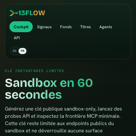
13
FL
OW
Cockpit
Signaux
Fonds
Titres
Agents
API
EN
FR
CLÉ INSTANTANÉE LIMITÉE
Sandbox en 60
secondes
Générez une clé publique sandbox-only, lancez des
probes API et inspectez la frontière MCP minimale.
Cette clé reste limitée aux endpoints publics du
sandbox et ne déverrouille aucune surface