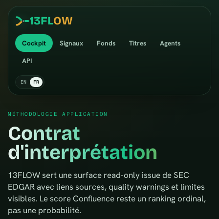
13
FL
OW
Cockpit
Signaux
Fonds
Titres
Agents
API
EN
FR
MÉTHODOLOGIE APPLICATION
Contrat
d'interprétation
13FLOW sert une surface read-only issue de SEC
EDGAR avec liens sources, quality warnings et limites
visibles. Le score Confluence reste un ranking ordinal,
pas une probabilité.