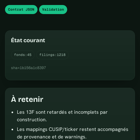
Contrat JSON
Validation
État courant
fonds:45
filings:1218
sha=1b156a1c8397
À retenir
Les 13F sont retardés et incomplets par
construction.
Les mappings CUSIP/ticker restent accompagnés
de provenance et de warnings.