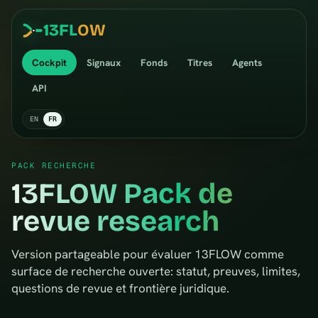
13
FL
OW
Cockpit
Signaux
Fonds
Titres
Agents
API
EN
FR
PACK RECHERCHE
13FLOW Pack de
revue research
Version partageable pour évaluer 13FLOW comme
surface de recherche ouverte: statut, preuves, limites,
questions de revue et frontière juridique.