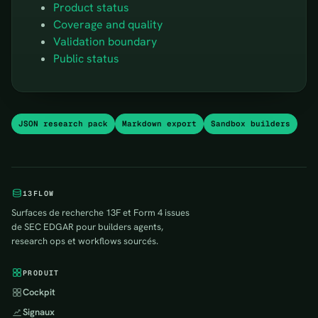
Product status
Coverage and quality
Validation boundary
Public status
JSON research pack
Markdown export
Sandbox builders
13FLOW
Surfaces de recherche 13F et Form 4 issues
de SEC EDGAR pour builders agents,
research ops et workflows sourcés.
PRODUIT
Cockpit
Signaux